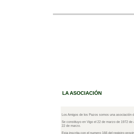
LA ASOCIACIÓN
Los Amigos de los Pazos somos una asociación de 
Se constituyo en Vigo el 22 de marzo de 1972 de a
22 de marzo.
Esta inscrita con el numero 166 del registro provin