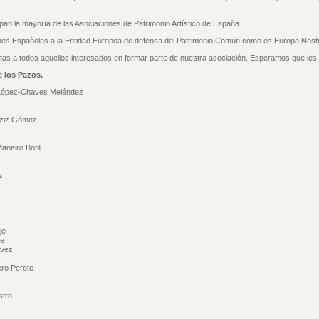
an la mayoría de las Asociaciones de Patrimonio Artístico de España.
nes Españolas a la Entidad Europea de defensa del Patrimonio Común como es Europa Nost
as a todos aquellos interesados en formar parte de nuestra asociación. Esperamos que les 
e los Pazos.
López-Chaves Meléndez
ziz Gómez
neiro Bofill
z
je
e
vez
o Perote
ro.