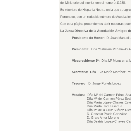
del Ministerio del Interior con el numero 11288.
Es miembro de Hispania Nostra en la que se agrup
Pertenece, con un reducido número de Asociacio
Con esta página pretendemos abrir nuestras puert
La Junta Directiva de la Asociación Amigos d
Presidente de Honor:
D. Juan Manuel 
Presidenta:
Dña Yashmina Mª Shawki-A
Vicepresidente 1ª:
Dña Mª Montserrat Ma
Secretaria:
Dña. Eva María Martínez Pa
Tesorero:
D. Jorge Portela López
Vocales:
Dña Mª del Carmen Pérez Soa
Dña Mª del Carmen Pérez Soaj
Dña María López-Chaves Esté
Dña Marta Llorca García
Dña Mª de la Cruz Suárez-River
D. Gonzalo Prado González
D. Grato Amor Moreno
Dña Beatriz López-Chaves Cast